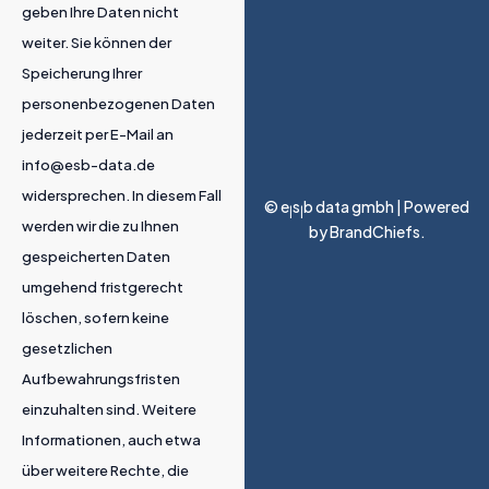
geben Ihre Daten nicht
weiter. Sie können der
Speicherung Ihrer
personenbezogenen Daten
jederzeit per E-Mail an
info@esb-data.de
widersprechen. In diesem Fall
© e
s
b data gmbh | Powered
|
|
werden wir die zu Ihnen
by
BrandChiefs
.
gespeicherten Daten
umgehend fristgerecht
löschen, sofern keine
gesetzlichen
Aufbewahrungsfristen
einzuhalten sind. Weitere
Informationen, auch etwa
über weitere Rechte, die