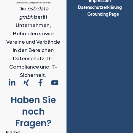
Impressum
Datenschutzerklärung
Die
esb data
Grounding Page
gmbh
berät
Unternehmen,
Behörden sowie
Vereine und Verbände
in den Bereichen
Datenschutz, IT-
Compliance und IT-
Sicherheit.
L
X
F
Y
i
i
a
o
n
n
c
u
Haben Sie
k
g
e
t
noch
e
b
u
d
o
b
Fragen?
i
o
e
Name