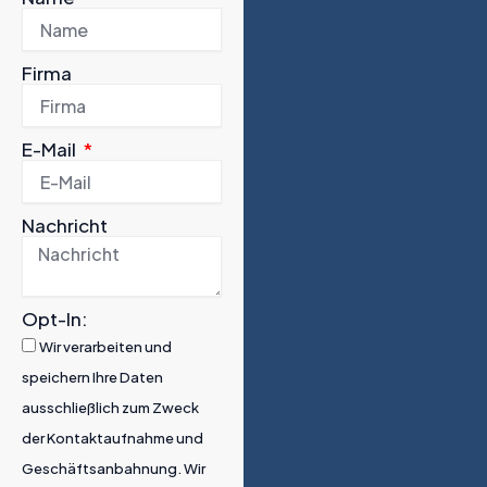
n
k
-
-
i
f
Firma
n
E-Mail
Nachricht
Opt-In:
Wir verarbeiten und
speichern Ihre Daten
ausschließlich zum Zweck
der Kontaktaufnahme und
Geschäftsanbahnung. Wir