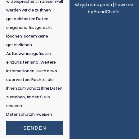
widersprechen. In diesem Fall
© e
s
b data gmbh | Powered
|
|
werden wir die zu Ihnen
by
BrandChiefs
.
gespeicherten Daten
umgehend fristgerecht
löschen, sofern keine
gesetzlichen
Aufbewahrungsfristen
einzuhalten sind. Weitere
Informationen, auch etwa
über weitere Rechte, die
Ihnen zum Schutz Ihrer Daten
zustehen, finden Sie in
unseren
Datenschutzhinweisen.
SENDEN