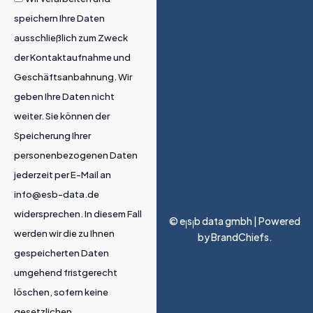
speichern Ihre Daten
ausschließlich zum Zweck
der Kontaktaufnahme und
Geschäftsanbahnung. Wir
geben Ihre Daten nicht
weiter. Sie können der
Speicherung Ihrer
personenbezogenen Daten
jederzeit per E-Mail an
info@esb-data.de
widersprechen. In diesem Fall
© e
s
b data gmbh | Powered
|
|
werden wir die zu Ihnen
by
BrandChiefs
.
gespeicherten Daten
umgehend fristgerecht
löschen, sofern keine
gesetzlichen