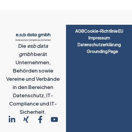
AGB
Cookie-Richtlinie EU
Impressum
Datenschutzerklärung
Die
esb data
Grounding Page
gmbh
berät
Unternehmen,
Behörden sowie
Vereine und Verbände
in den Bereichen
Datenschutz, IT-
Compliance und IT-
Sicherheit.
L
X
F
Y
i
i
a
o