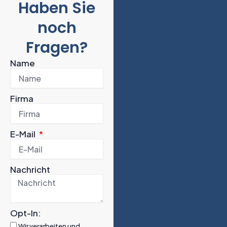
n
n
c
u
Haben Sie
k
g
e
t
noch
e
b
u
d
o
b
Fragen?
i
o
e
Name
n
k
-
-
i
f
Firma
n
E-Mail
Nachricht
Opt-In:
Wir verarbeiten und